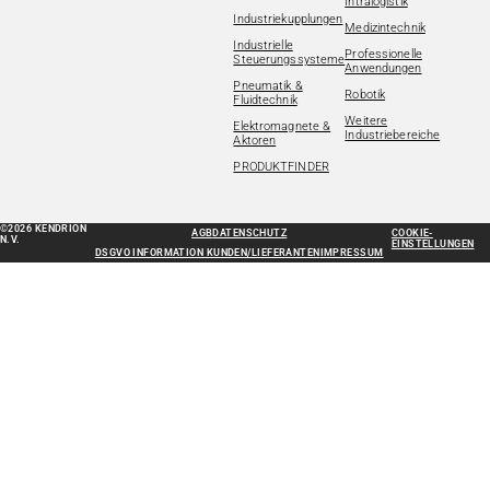
Intralogistik
Industriekupplungen
Medizintechnik
Industrielle
Professionelle
Steuerungssysteme
Anwendungen
Pneumatik &
Robotik
Fluidtechnik
Weitere
Elektromagnete &
Industriebereiche
Aktoren
PRODUKTFINDER
©2026 KENDRION
AGB
DATENSCHUTZ
COOKIE-
N.V.
EINSTELLUNGEN
DSGVO INFORMATION KUNDEN/LIEFERANTEN
IMPRESSUM