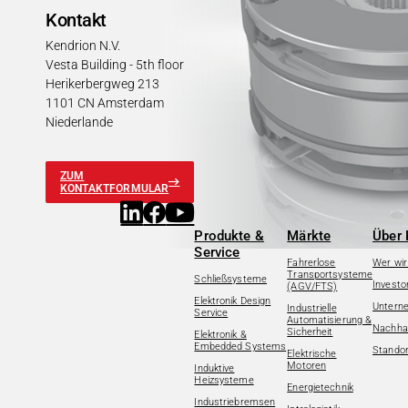
Kontakt
Kendrion N.V.
Vesta Building - 5th floor
Herikerbergweg 213
1101 CN Amsterdam
Niederlande
ZUM
KONTAKTFORMULAR
Produkte &
Märkte
Über 
Service
Fahrerlose
Wer wir
Transportsysteme
Schließsysteme
Investo
(AGV/FTS)
Elektronik Design
Untern
Industrielle
Service
Automatisierung &
Nachhal
Sicherheit
Elektronik &
Embedded Systems
Standor
Elektrische
Motoren
Induktive
Heizsysteme
Energietechnik
Industriebremsen