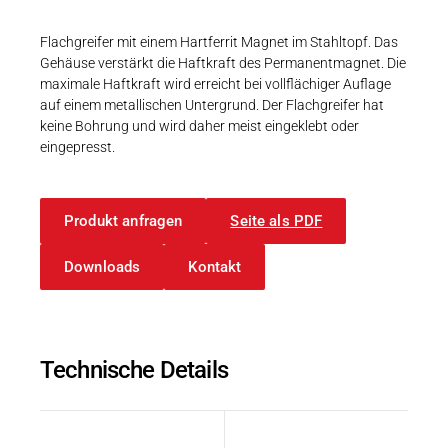
Karriere
Weitere Industriebereiche
PRODUKTFINDER
Druck- & Papierver
Flachgreifer mit einem Hartferrit Magnet im Stahltopf. Das
Gehäuse verstärkt die Haftkraft des Permanentmagnet. Die
Newsroom
Bahntechnik
maximale Haftkraft wird erreicht bei vollflächiger Auflage
auf einem metallischen Untergrund. Der Flachgreifer hat
Schiffbau
keine Bohrung und wird daher meist eingeklebt oder
eingepresst.
Textilindustrie
Download-C
Produkt F
Produkt anfragen
Seite als PDF
Downloads
Kontakt
DEUTSCH
EN
Technische Details
Beschreibung
Wert