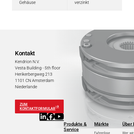
Gehäuse
verzinkt
Kontakt
Kendrion N.V.
Vesta Building - 5th floor
Herikerbergweg 213
1101 CN Amsterdam
Niederlande
ZUM
KONTAKTFORMULAR
Produkte &
Märkte
Über 
Service
Fahrerlose
Wer wir