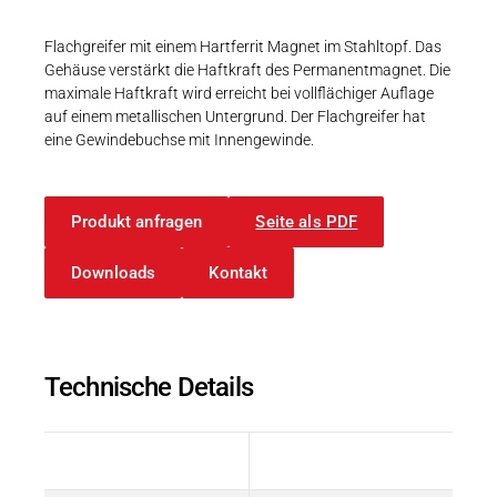
Karriere
Weitere Industriebereiche
PRODUKTFINDER
Druck- & Papierver
Flachgreifer mit einem Hartferrit Magnet im Stahltopf. Das
Gehäuse verstärkt die Haftkraft des Permanentmagnet. Die
Newsroom
Bahntechnik
maximale Haftkraft wird erreicht bei vollflächiger Auflage
auf einem metallischen Untergrund. Der Flachgreifer hat
Schiffbau
eine Gewindebuchse mit Innengewinde.
Textilindustrie
Download-C
Produkt anfragen
Seite als PDF
Produkt F
Downloads
Kontakt
DEUTSCH
EN
Technische Details
Beschreibung
Wert