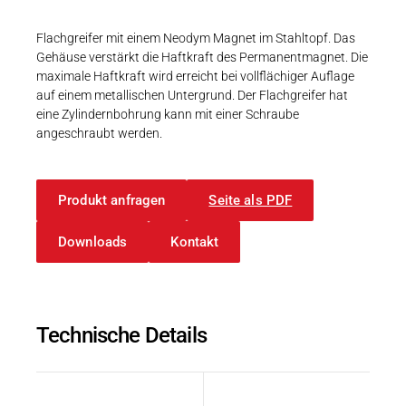
Karriere
Weitere Industriebereiche
PRODUKTFINDER
Druck- & Papierver
Flachgreifer mit einem Neodym Magnet im Stahltopf. Das
Gehäuse verstärkt die Haftkraft des Permanentmagnet. Die
Newsroom
Bahntechnik
maximale Haftkraft wird erreicht bei vollflächiger Auflage
auf einem metallischen Untergrund. Der Flachgreifer hat
Schiffbau
eine Zylindernbohrung kann mit einer Schraube
angeschraubt werden.
Textilindustrie
Download-C
Produkt F
Produkt anfragen
Seite als PDF
Downloads
Kontakt
DEUTSCH
EN
Technische Details
Beschreibung
Wert