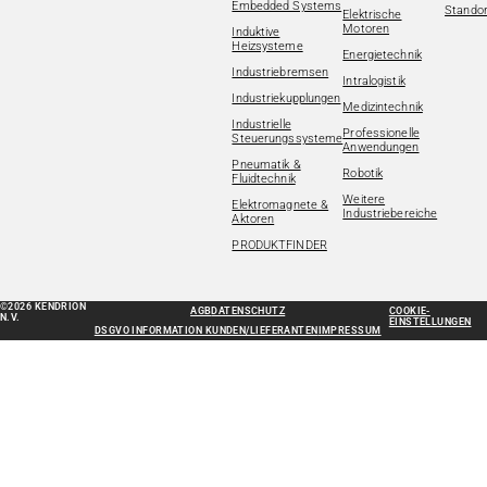
Embedded Systems
Standor
Elektrische
Motoren
Induktive
Heizsysteme
Energietechnik
Industriebremsen
Intralogistik
Industriekupplungen
Medizintechnik
Industrielle
Professionelle
Steuerungssysteme
Anwendungen
Pneumatik &
Robotik
Fluidtechnik
Weitere
Elektromagnete &
Industriebereiche
Aktoren
PRODUKTFINDER
©2026 KENDRION
AGB
DATENSCHUTZ
COOKIE-
N.V.
EINSTELLUNGEN
DSGVO INFORMATION KUNDEN/LIEFERANTEN
IMPRESSUM