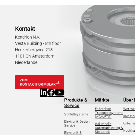
Kontakt
Kendrion N.V.
Vesta Building - 5th floor
Herikerbergweg 213
1101 CN Amsterdam
Niederlande
ZUM
KONTAKTFORMULAR
Produkte &
Märkte
Über 
Service
Fahrerlose
Wer wir
Transportsysteme
Schließsysteme
Investo
(AGV/FTS)
Elektronik Design
Untern
Industrielle
Service
Automatisierung &
Nachhal
Sicherheit
Elektronik &