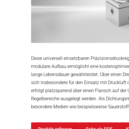
Leistungselektronik & Motion Control
Druck- & Papierver
PRODUKTFINDER
Embedded Software
Bahntechnik
Model-Driven Development
Schiffbau
Funktionale Testsysteme
DALI-2 Entwicklung
Textilindustrie
Elektronik & Embedded Systems
Elektronik & Embedded Systems
Suchen
I/O Testplattform OCTOPUS
Diese universell einsetzbaren Präzisionsdruckre
Motorsteuerung - VIPER
modulare Aufbau ermöglicht eine kostenoptimiert
Leistungswandler - PEPPER
lange Lebensdauer gewährleistet. Über einen Dr
High-Speed Testsystem - MINT
sich insbesondere für den Einsatz mit Druckluft
Cyber Security
erfolgt platzsparend über einen Flansch auf der 
Induktive Heizsysteme
Regelbereiche ausgelegt werden. Als Dichtungs
Induktive Heizsysteme
besondere Medien wie beispielsweise Sauerstoff 
Suchen
Modulare Induktionsgeneratoren
Kundenspezifische Induktionsheizungen