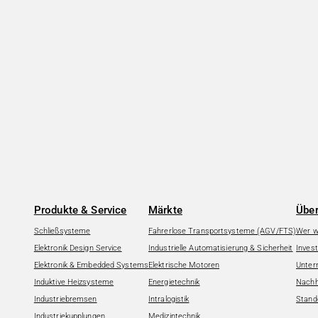
Produkte & Service
Märkte
Über
Schließsysteme
Fahrerlose Transportsysteme (AGV/FTS)
Wer wi
Elektronik Design Service
Industrielle Automatisierung & Sicherheit
Invest
Elektronik & Embedded Systems
Elektrische Motoren
Unter
Induktive Heizsysteme
Energietechnik
Nachha
Industriebremsen
Intralogistik
Stand
Industriekupplungen
Medizintechnik