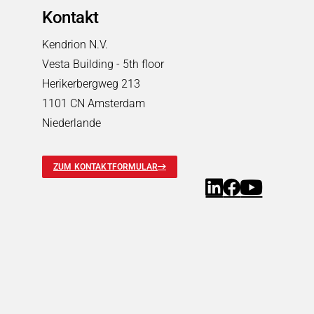
Pneumatische Zeitventile
Kontakt
Fluid-Boards & Air-Boards
Kendrion N.V.
Pinch Valves
Vesta Building - 5th floor
Elektromagnete & Aktoren
Herikerbergweg 213
Elektromagnete & Aktoren
Suchen
1101 CN Amsterdam
Palettenstopper
Niederlande
Hubmagnete
Haftmagnete
Schwingmagnete
ZUM KONTAKTFORMULAR
Verriegelungsmagnete
Drehmagnete
Optische Shutter
Schlauchklemmventile
Permanentmagnete
PRODUKTFINDER
Märkte