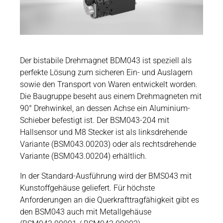
Karriere
Weitere Industriebereiche
PRODUKTFINDER
Druck- & Papierver
Newsroom
Bahntechnik
Schiffbau
Der bistabile Drehmagnet BDM043 ist speziell als
perfekte Lösung zum sicheren Ein- und Auslagern
Textilindustrie
sowie den Transport von Waren entwickelt worden.
Download-C
Die Baugruppe beseht aus einem Drehmagneten mit
Produkt F
90° Drehwinkel, an dessen Achse ein Aluminium-
Schieber befestigt ist. Der BSM043-204 mit
Hallsensor und M8 Stecker ist als linksdrehende
Variante (BSM043.00203) oder als rechtsdrehende
DEUTSCH
EN
Variante (BSM043.00204) erhältlich.
In der Standard-Ausführung wird der BMS043 mit
Kunstoffgehäuse geliefert. Für höchste
Anforderungen an die Querkrafttragfähigkeit gibt es
den BSM043 auch mit Metallgehäuse