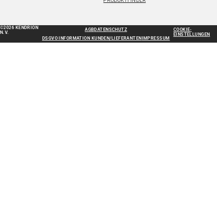
PRODUKTFINDER
©2026 KENDRION
AGB
DATENSCHUTZ
COOKIE-
N.V.
EINSTELLUNGEN
DSGVO INFORMATION KUNDEN/LIEFERANTEN
IMPRESSUM