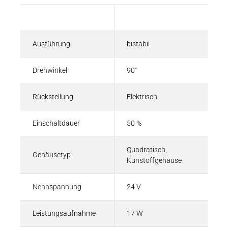
Beschreibung
Wert
Ausführung
bistabil
Drehwinkel
90°
Rückstellung
Elektrisch
Einschaltdauer
50 %
Quadratisch,
Gehäusetyp
Kunstoffgehäuse
Nennspannung
24 V
Leistungsaufnahme
17 W