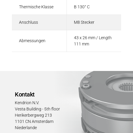
Thermische Klasse
B 130° C
Anschluss
M8 Stecker
43 x 26 mm / Length
Abmessungen
111 mm
Kontakt
Kendrion N.V.
Vesta Building - 5th floor
Herikerbergweg 213
1101 CN Amsterdam
Niederlande