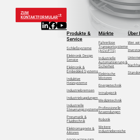
ZUM
KONTAKTFORMULAR
Produkte &
Märkte
Über 
Service
Fahrerlose
Wer wir
Transportsysteme
Schließsysteme
Investo
(AGV/FTS)
Elektronik Design
Untern
Industrielle
Service
Automatisierung &
Nachhal
Sicherheit
Elektronik &
Embedded Systems
Standor
Elektrische
Motoren
Induktive
Heizsysteme
Energietechnik
Industriebremsen
Intralogistik
Industriekupplungen
Medizintechnik
Industrielle
Professionelle
Steuerungssysteme
Anwendungen
Pneumatik &
Robotik
Fluidtechnik
Weitere
Elektromagnete &
Industriebereiche
Aktoren