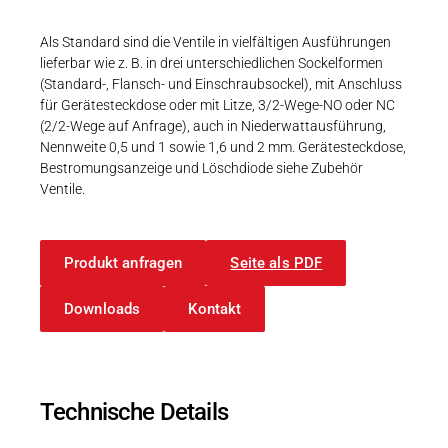
Karriere
Weitere Industriebereiche
PRODUKTFINDER
Druck- & Papierver
Als Standard sind die Ventile in vielfältigen Ausführungen
lieferbar wie z. B. in drei unterschiedlichen Sockelformen
Newsroom
Bahntechnik
(Standard-, Flansch- und Einschraubsockel), mit Anschluss
für Gerätesteckdose oder mit Litze, 3/2-Wege-NO oder NC
Schiffbau
(2/2-Wege auf Anfrage), auch in Niederwattausführung,
Nennweite 0,5 und 1 sowie 1,6 und 2 mm. Gerätesteckdose,
Textilindustrie
Bestromungsanzeige und Löschdiode siehe Zubehör
Download-C
Ventile.
Produkt F
Produkt anfragen
Seite als PDF
DEUTSCH
EN
Downloads
Kontakt
Technische Details