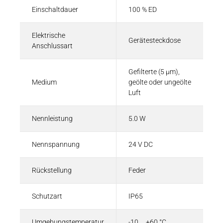
Einschaltdauer
100 % ED
Elektrische
Gerätesteckdose
Anschlussart
Gefilterte (5 µm),
Medium
geölte oder ungeölte
Luft
Nennleistung
5.0 W
Nennspannung
24 V DC
Rückstellung
Feder
Schutzart
IP65
Umgebungstemperatur
-10 ... +60 °C