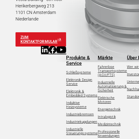
Herikerbergweg 213
1101 CN Amsterdam
Niederlande
ZUM
KONTAKTFORMULAR
Produkte &
Märkte
Über 
Service
Fahrerlose
Wer wir
Transportsysteme
Schließsysteme
Investo
(AGV/FTS)
Elektronik Design
Untern
Industrielle
Service
Automatisierung &
Nachhal
Sicherheit
Elektronik &
Embedded Systems
Standor
Elektrische
Motoren
Induktive
Heizsysteme
Energietechnik
Industriebremsen
Intralogistik
Industriekupplungen
Medizintechnik
Industrielle
Professionelle
Steuerungssysteme
Anwendungen