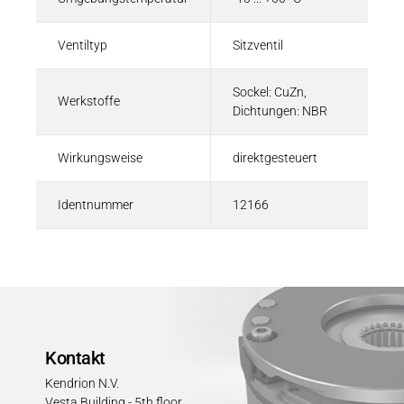
Ventiltyp
Sitzventil
Sockel: CuZn,
Werkstoffe
Dichtungen: NBR
Wirkungsweise
direktgesteuert
Identnummer
12166
Kontakt
Kendrion N.V.
Vesta Building - 5th floor