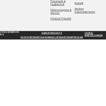
Pneumatik &
Robotik
Fluidtechnik
Weitere
Elektromagnete &
Industriebereiche
Aktoren
PRODUKTFINDER
©2026 KENDRION
AGB
DATENSCHUTZ
COOKIE-
N.V.
EINSTELLUNGEN
DSGVO INFORMATION KUNDEN/LIEFERANTEN
IMPRESSUM