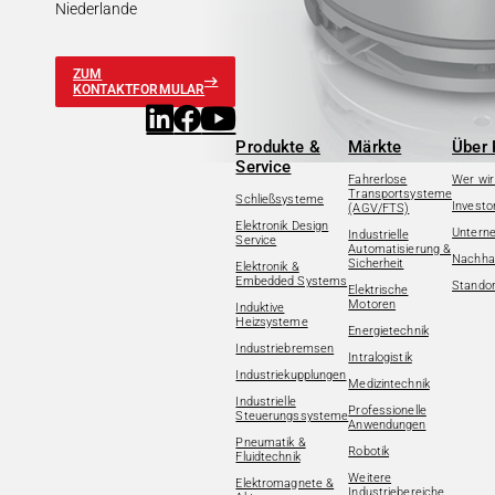
Niederlande
ZUM
KONTAKTFORMULAR
Produkte &
Märkte
Über 
Service
Fahrerlose
Wer wir
Transportsysteme
Schließsysteme
Investo
(AGV/FTS)
Elektronik Design
Untern
Industrielle
Service
Automatisierung &
Nachhal
Sicherheit
Elektronik &
Embedded Systems
Standor
Elektrische
Motoren
Induktive
Heizsysteme
Energietechnik
Industriebremsen
Intralogistik
Industriekupplungen
Medizintechnik
Industrielle
Professionelle
Steuerungssysteme
Anwendungen
Pneumatik &
Robotik
Fluidtechnik
Weitere
Elektromagnete &
Industriebereiche