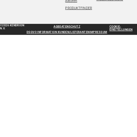
Aktoren
PRODUKTFINDER
©2026 KENDRION
AGB
DATENSCHUTZ
COOKIE-
N.V.
EINSTELLUNGEN
DSGVO INFORMATION KUNDEN/LIEFERANTEN
IMPRESSUM