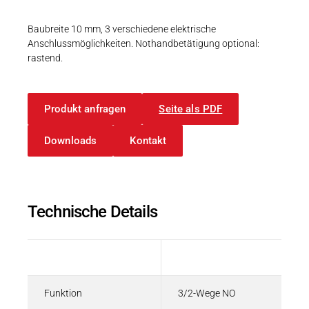
Karriere
Weitere Industriebereiche
PRODUKTFINDER
Druck- & Papierver
Baubreite 10 mm, 3 verschiedene elektrische
Anschlussmöglichkeiten. Nothandbetätigung optional:
Newsroom
Bahntechnik
rastend.
Schiffbau
Produkt anfragen
Seite als PDF
Textilindustrie
Download-C
Downloads
Kontakt
Produkt F
DEUTSCH
EN
Technische Details
Beschreibung
Wert
Funktion
3/2-Wege NO