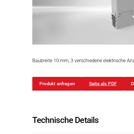
Leistungselektronik & Motion Control
Druck- & Papierver
PRODUKTFINDER
Embedded Software
Bahntechnik
Model-Driven Development
Schiffbau
Funktionale Testsysteme
DALI-2 Entwicklung
Textilindustrie
Elektronik & Embedded Systems
Elektronik & Embedded Systems
Suchen
I/O Testplattform OCTOPUS
Baubreite 10 mm, 3 verschiedene elektrische An
Motorsteuerung - VIPER
Leistungswandler - PEPPER
Produkt anfragen
Seite als PDF
D
High-Speed Testsystem - MINT
Cyber Security
Induktive Heizsysteme
Induktive Heizsysteme
Suchen
Technische Details
Modulare Induktionsgeneratoren
Kundenspezifische Induktionsheizungen