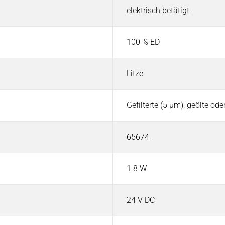
elektrisch betätigt
100 % ED
Litze
Gefilterte (5 µm), geölte od
65674
1.8 W
24 V DC