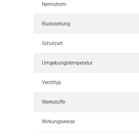
Pneumatische Zeitventile
Nennstrom
Fluid-Boards & Air-Boards
Pinch Valves
Rückstellung
Elektromagnete & Aktoren
Elektromagnete & Aktoren
Suchen
Schutzart
Palettenstopper
Hubmagnete
Umgebungstemperatur
Haftmagnete
Schwingmagnete
Ventiltyp
Verriegelungsmagnete
Drehmagnete
Optische Shutter
Werkstoffe
Schlauchklemmventile
Permanentmagnete
Wirkungsweise
PRODUKTFINDER
Märkte