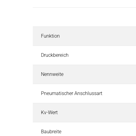
Induktoren
Rolleninduktoren für Heizwalzen
Beschreibung
Industriebremsen
Industriebremsen
Suchen
Funktion
Permanentmagnetbremsen
Federkraftbremsen
Elektromagnetbremsen
Druckbereich
Elektronische Module und Gleichrichter
Service & Ersatzteile
Nennweite
Individuelle Kundenlösungen
Industriekupplungen
Pneumatischer Anschlussart
Industriekupplungen
Suchen
Elektromagnetische Kupplungen
Kv-Wert
Kupplungs-Brems-Kombination
Magnetpulver-Kupplung & Bremse
Pneumatische Bremsen und Kupplungen - Airflex
Baubreite