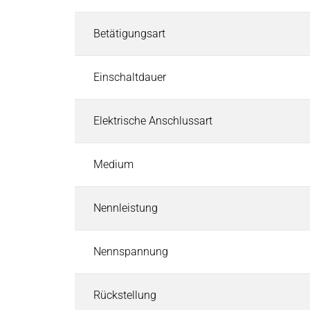
Industrielle Steuerungssysteme
Industrielle Steuerungssysteme
Suchen
Betätigungsart
EtherCAT I/O und Steuerungen
Industriesteuerungen
Einschaltdauer
Industrie-Touchpanels
Software für Industriesteuerungen
Elektrische Anschlussart
CODESYS Starterkits
Motion-Steuerung
Sicherheitssteuerung und Safety I/O
Medium
Roboter-Sicherheitsarchitektur
Cyber Security
Nennleistung
Pneumatik & Fluidtechnik
Pneumatik & Fluidtechnik
Suchen
Nennspannung
Magnetventile
Mechanische & Pneumatische Ventile
Rückstellung
Druckregler