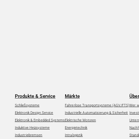
Produkte & Service
Märkte
Über
Schließsysteme
Fahrerlose Transportsysteme (AGV/FTS)
Wer wi
Elektronik Design Service
Industrielle Automatisierung & Sicherheit
Invest
Elektronik & Embedded Systems
Elektrische Motoren
Unter
Induktive Heizsysteme
Energietechnik
Nachha
Industriebremsen
Intralogistik
Stand