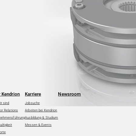
 Kendrion
Karriere
Newsroom
r sind
Jobsuche
or Relations
Arbeiten bei Kendrion
nehmensführung
Ausbildung & Studium
ltigkeit
Messen & Events
orte