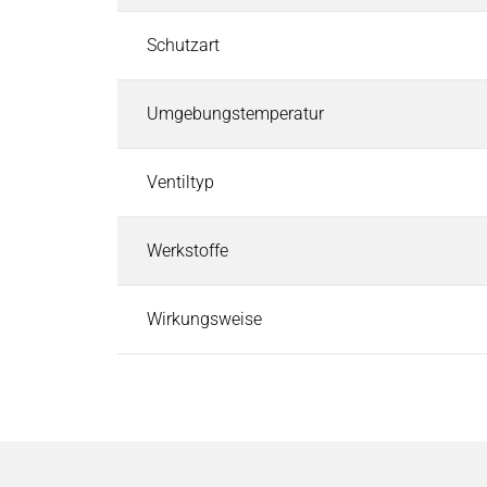
Pneumatische Zeitventile
Fluid-Boards & Air-Boards
Schutzart
Pinch Valves
Elektromagnete & Aktoren
Umgebungstemperatur
Elektromagnete & Aktoren
Suchen
Palettenstopper
Ventiltyp
Hubmagnete
Haftmagnete
Werkstoffe
Schwingmagnete
Verriegelungsmagnete
Wirkungsweise
Drehmagnete
Optische Shutter
Schlauchklemmventile
Permanentmagnete
PRODUKTFINDER
Märkte