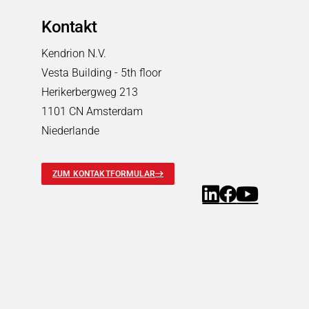
Märkte
Suchen
Kontakt
Fahrerlose Transportsysteme (AGV/FTS)
Fahrerlose Transportsysteme (AGV/FTS)
Kendrion N.V.
Suchen
Lösungen für Halte- und Sicherheitsbremsen
Vesta Building - 5th floor
Elektromagnete zum Halten, Greifen und Arretieren
Herikerbergweg 213
Antriebsregler und Sicherheitssteuerung
1101 CN Amsterdam
Steuerungsventile
Niederlande
Industrielle Automatisierung & Sicherheit
Industrielle Automatisierung & Sicherheit
Suchen
ZUM KONTAKTFORMULAR
Elektromagnetische Lösungen für die Automatisierung
Schwingfördertechnik
Elektrische Motoren
Elektrische Motoren
Suchen
Kleinmotoren
Getriebemotoren
Servomotoren