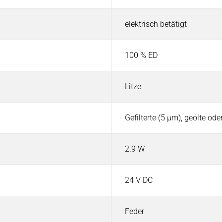
elektrisch betätigt
100 % ED
Litze
Gefilterte (5 µm), geölte od
2.9 W
24 V DC
Feder