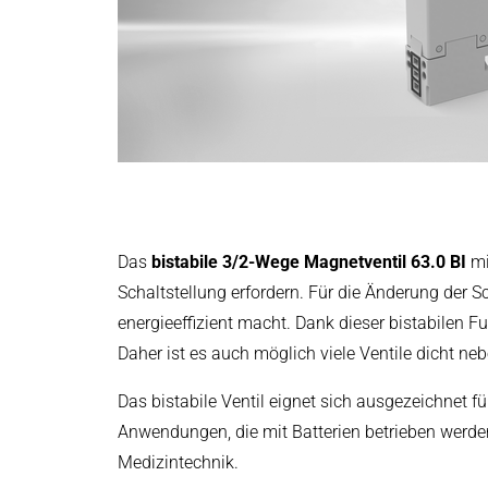
Leistungselektronik & Motion Control
Druck- & Papierver
PRODUKTFINDER
Embedded Software
Deutsch
Bahntechnik
Model-Driven Development
Schiffbau
Funktionale Testsysteme
DALI-2 Entwicklung
Textilindustrie
Elektronik & Embedded Systems
Elektronik & Embedded Systems
Suchen
I/O Testplattform OCTOPUS
Motorsteuerung - VIPER
Das
bistabile 3/2-Wege Magnetventil 63.0 BI
mi
Leistungswandler - PEPPER
Schaltstellung erfordern. Für die Änderung der S
High-Speed Testsystem - MINT
energieeffizient macht. Dank dieser bistabilen
Cyber Security
Daher ist es auch möglich viele Ventile dicht ne
Induktive Heizsysteme
Das bistabile Ventil eignet sich ausgezeichnet 
Induktive Heizsysteme
Suchen
Anwendungen, die mit Batterien betrieben werde
Modulare Induktionsgeneratoren
Medizintechnik.
Kundenspezifische Induktionsheizungen