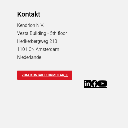
Energietechnik
Kontakt
Energietechnik
Suchen
Windkraft
Kendrion N.V.
Energieverteilung
Vesta Building - 5th floor
Intralogistik
Herikerbergweg 213
Intralogistik
Suchen
1101 CN Amsterdam
Flurförderzeuge
Niederlande
Krananlagen und Hebezeuge
Fördertechnik
ZUM KONTAKTFORMULAR
Medizintechnik
Medizintechnik
Suchen
Analyse & Labortechnologie
Anästhesie & Beatmungsgerätetechnik
Dentaltechnologie
Dialyse