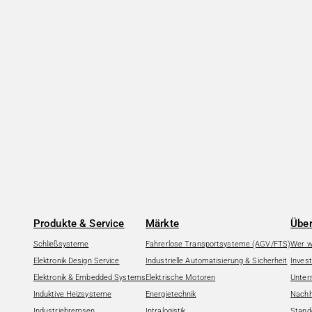
Produkte & Service
Märkte
Über
Schließsysteme
Fahrerlose Transportsysteme (AGV/FTS)
Wer wi
Elektronik Design Service
Industrielle Automatisierung & Sicherheit
Invest
Elektronik & Embedded Systems
Elektrische Motoren
Unter
Induktive Heizsysteme
Energietechnik
Nachha
Industriebremsen
Intralogistik
Stand