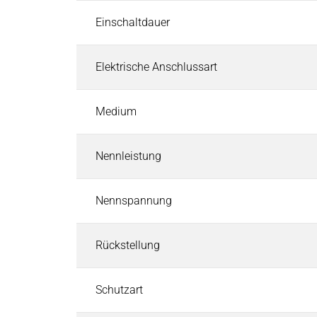
Pneumatische Zeitventile
Einschaltdauer
Fluid-Boards & Air-Boards
Pinch Valves
Elektrische Anschlussart
Elektromagnete & Aktoren
Elektromagnete & Aktoren
Suchen
Palettenstopper
Medium
Hubmagnete
Haftmagnete
Nennleistung
Schwingmagnete
Verriegelungsmagnete
Nennspannung
Drehmagnete
Optische Shutter
Rückstellung
Schlauchklemmventile
Permanentmagnete
PRODUKTFINDER
Schutzart
Märkte