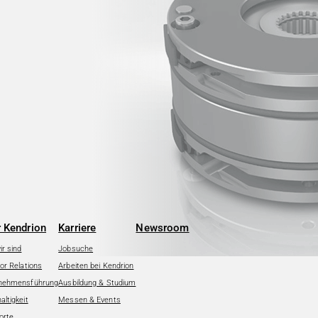
 Kendrion
Karriere
Newsroom
r sind
Jobsuche
or Relations
Arbeiten bei Kendrion
nehmensführung
Ausbildung & Studium
ltigkeit
Messen & Events
orte