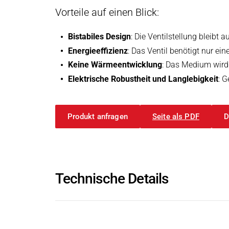
Induktoren
Vorteile auf einen Blick:
Rolleninduktoren für Heizwalzen
Industriebremsen
Bistabiles Design
: Die Ventilstellung bleibt 
Industriebremsen
Suchen
Energieeffizienz
: Das Ventil benötigt nur e
Permanentmagnetbremsen
Keine Wärmeentwicklung
: Das Medium wird
Federkraftbremsen
Elektrische Robustheit und Langlebigkeit
: 
Elektromagnetbremsen
Elektronische Module und Gleichrichter
Produkt anfragen
Seite als PDF
D
Service & Ersatzteile
Individuelle Kundenlösungen
Industriekupplungen
Industriekupplungen
Suchen
Technische Details
Elektromagnetische Kupplungen
Kupplungs-Brems-Kombination
Magnetpulver-Kupplung & Bremse
Beschreibung
Pneumatische Bremsen und Kupplungen - Airflex