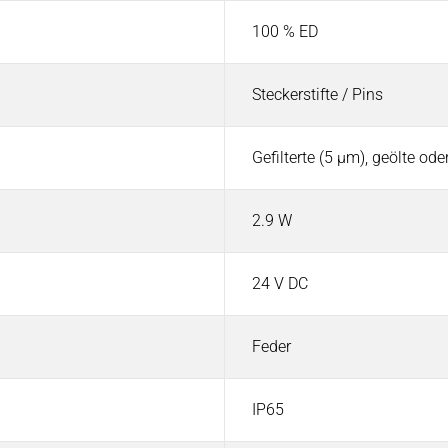
100 % ED
Steckerstifte / Pins
Gefilterte (5 µm), geölte od
2.9 W
24 V DC
Feder
IP65