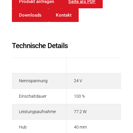
Produkt anfragen
Seite als PDF
Downloads
Kontakt
Technische Details
Beschreibung
Wert
Nennspannung
24 V
Einschaltdauer
100 %
Leistungsaufnahme
77.2 W
Hub
40 mm