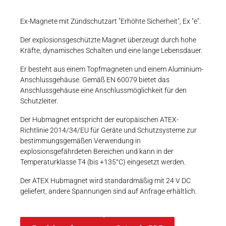
Karriere
Weitere Industriebereiche
PRODUKTFINDER
Druck- & Papierver
Ex-Magnete mit Zündschutzart "Erhöhte Sicherheit", Ex "e".
Newsroom
Bahntechnik
Der explosionsgeschützte Magnet überzeugt durch hohe
Kräfte, dynamisches Schalten und eine lange Lebensdauer.
Schiffbau
Er besteht aus einem Topfmagneten und einem Aluminium-
Anschlussgehäuse. Gemäß EN 60079 bietet das
Textilindustrie
Download-C
Anschlussgehäuse eine Anschlussmöglichkeit für den
Schutzleiter.
Produkt F
Der Hubmagnet entspricht der europäischen ATEX-
Richtlinie 2014/34/EU für Geräte und Schutzsysteme zur
bestimmungsgemäßen Verwendung in
DEUTSCH
EN
explosionsgefährdeten Bereichen und kann in der
Temperaturklasse T4 (bis +135°C) eingesetzt werden.
Der ATEX Hubmagnet wird standardmäßig mit 24 V DC
geliefert, andere Spannungen sind auf Anfrage erhältlich.