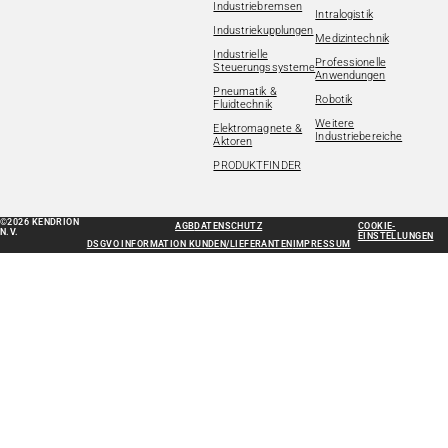
Industriebremsen
Intralogistik
Industriekupplungen
Medizintechnik
Industrielle
Professionelle
Steuerungssysteme
Anwendungen
Pneumatik &
Robotik
Fluidtechnik
Weitere
Elektromagnete &
Industriebereiche
Aktoren
PRODUKTFINDER
©2026 KENDRION
AGB
DATENSCHUTZ
COOKIE-
N.V.
EINSTELLUNGEN
DSGVO INFORMATION KUNDEN/LIEFERANTEN
IMPRESSUM