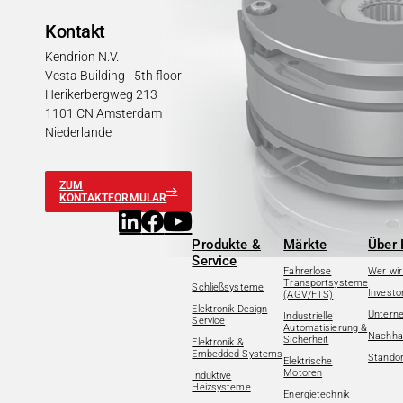
Kontakt
Kendrion N.V.
Vesta Building - 5th floor
Herikerbergweg 213
1101 CN Amsterdam
Niederlande
ZUM
KONTAKTFORMULAR
Produkte &
Märkte
Über 
Service
Fahrerlose
Wer wir
Transportsysteme
Schließsysteme
Investo
(AGV/FTS)
Elektronik Design
Untern
Industrielle
Service
Automatisierung &
Nachhal
Sicherheit
Elektronik &
Embedded Systems
Standor
Elektrische
Motoren
Induktive
Heizsysteme
Energietechnik