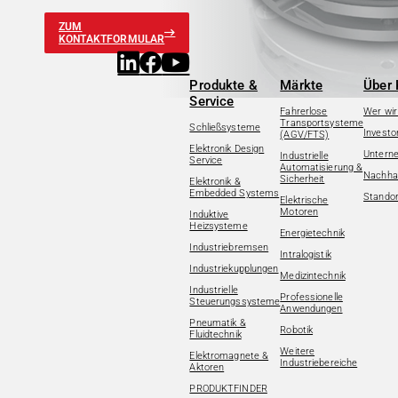
ZUM
KONTAKTFORMULAR
Produkte &
Märkte
Über 
Service
Fahrerlose
Wer wir
Transportsysteme
Schließsysteme
Investo
(AGV/FTS)
Elektronik Design
Untern
Industrielle
Service
Automatisierung &
Nachhal
Sicherheit
Elektronik &
Embedded Systems
Standor
Elektrische
Motoren
Induktive
Heizsysteme
Energietechnik
Industriebremsen
Intralogistik
Industriekupplungen
Medizintechnik
Industrielle
Professionelle
Steuerungssysteme
Anwendungen
Pneumatik &
Robotik
Fluidtechnik
Weitere
Elektromagnete &
Industriebereiche
Aktoren
PRODUKTFINDER