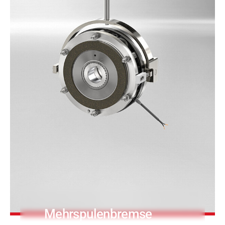
Druck- & Papierver
PRODUKTFINDER
Bahntechnik
Schiffbau
Textilindustrie
Mehrspulenbremse