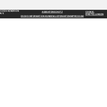
©2026 KENDRION
AGB
DATENSCHUTZ
COOKIE-
N.V.
EINSTELLUNGEN
DSGVO INFORMATION KUNDEN/LIEFERANTEN
IMPRESSUM