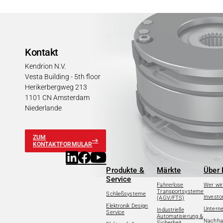
Kontakt
Kendrion N.V.
Vesta Building - 5th floor
Herikerbergweg 213
1101 CN Amsterdam
Niederlande
ZUM
KONTAKTFORMULAR
Produkte &
Märkte
Über 
Service
Fahrerlose
Wer wir
Transportsysteme
Schließsysteme
Investo
(AGV/FTS)
Elektronik Design
Untern
Industrielle
Service
Automatisierung &
Nachhal
Sicherheit