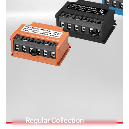
Druck- & Papierver
PRODUKTFINDER
Bahntechnik
Schiffbau
Textilindustrie
Regular Collection