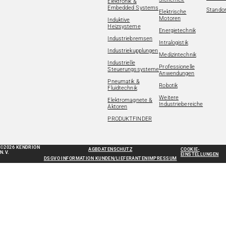
Elektronik &
Embedded Systems
Standor
Elektrische
Motoren
Induktive
Heizsysteme
Energietechnik
Industriebremsen
Intralogistik
Industriekupplungen
Medizintechnik
Industrielle
Professionelle
Steuerungssysteme
Anwendungen
Pneumatik &
Robotik
Fluidtechnik
Weitere
Elektromagnete &
Industriebereiche
Aktoren
PRODUKTFINDER
©2026 KENDRION
AGB
DATENSCHUTZ
COOKIE-
N.V.
EINSTELLUNGEN
DSGVO INFORMATION KUNDEN/LIEFERANTEN
IMPRESSUM