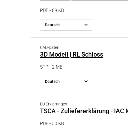
Druck- & Papierver
PRODUKTFINDER
PDF - 89 KB
Bahntechnik
Schiffbau
Deutsch
Textilindustrie
CAD-Daten
3D Modell | RL Schloss
STP - 2 MB
Deutsch
EU Erklärungen
TSCA - Zuliefererklärung - IA
PDF - 50 KB