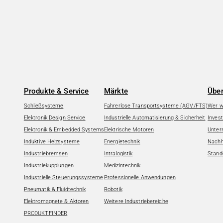
Produkte & Service
Märkte
Über
Schließsysteme
Fahrerlose Transportsysteme (AGV/FTS)
Wer wi
Elektronik Design Service
Industrielle Automatisierung & Sicherheit
Invest
Elektronik & Embedded Systems
Elektrische Motoren
Unter
Induktive Heizsysteme
Energietechnik
Nachha
Industriebremsen
Intralogistik
Stand
Industriekupplungen
Medizintechnik
Industrielle Steuerungssysteme
Professionelle Anwendungen
Pneumatik & Fluidtechnik
Robotik
Elektromagnete & Aktoren
Weitere Industriebereiche
PRODUKTFINDER